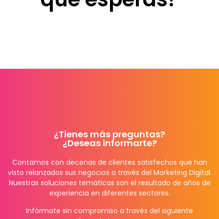
¿Tienes más preguntas?
¿Deseas informarte?
Contamos con decenas de clientes satisfechos que han
visto relanzados sus negocios a través del Marketing Digital.
Nuestras soluciones temáticas son el resultado de años de
experiencia en diferentes sectores.
Infórmate sin compromiso a través del siguiente