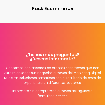
Pack Ecommerce
¿Tienes más preguntas?
¿Deseas informarte?
Contamos con decenas de clientes satisfechos que han
visto relanzados sus negocios a través del Marketing Digital.
Nuestras soluciones temáticas son el resultado de años de
experiencia en diferentes sectores.
Infórmate sin compromiso a través del siguiente
formulario 👉👉👉