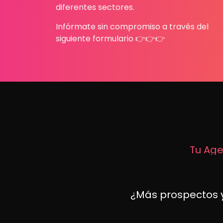
diferentes sectores.
Infórmate sin compromiso a través del
siguiente formulario 👉👉👉
Tu Age
¿Más prospectos y