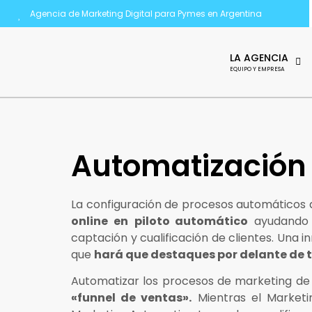
Agencia de Marketing Digital para Pymes en Argentina
LA AGENCIA
EQUIPO Y EMPRESA
Automatización 
La configuración de procesos automáticos 
online en
piloto automático
ayudando 
captación y cualificación de clientes. Una i
que
hará que destaques por delante de
Automatizar los procesos de marketing de
«funnel de ventas».
Mientras el Marketing 